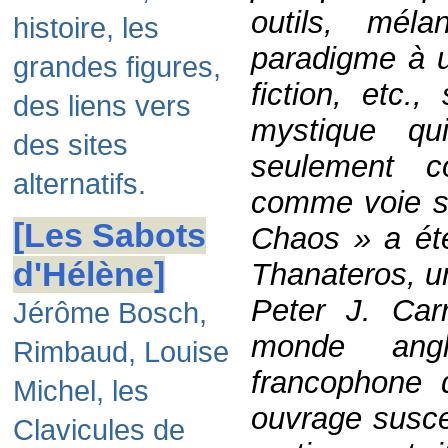
outils, mél
histoire, les
paradigme à u
grandes figures,
fiction, etc.
des liens vers
mystique qu
des sites
seulement c
alternatifs.
comme voie sp
[Les Sabots
Chaos » a été
d'Hélène]
Thanateros, u
Peter J. Car
Jérôme Bosch,
monde ang
Rimbaud, Louise
francophone d
Michel, les
ouvrage suscep
Clavicules de