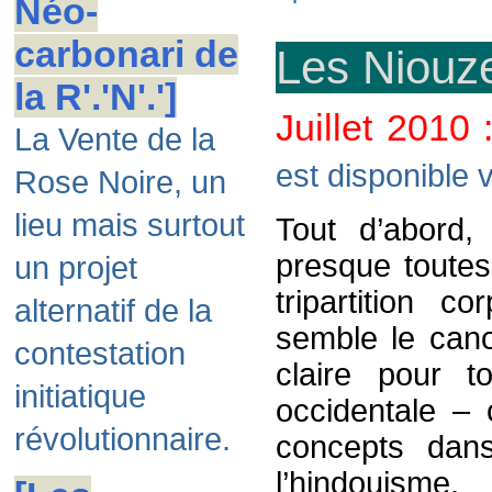
Néo-
carbonari de
Les Niouze
la R'.'N'.']
Juillet 2010 
La Vente de la
est disponible v
Rose Noire, un
lieu mais surtout
Tout d’abord,
presque toutes
un projet
tripartition c
alternatif de la
semble le canon
contestation
claire pour t
initiatique
occidentale – 
révolutionnaire.
concepts dan
l’hindouisme