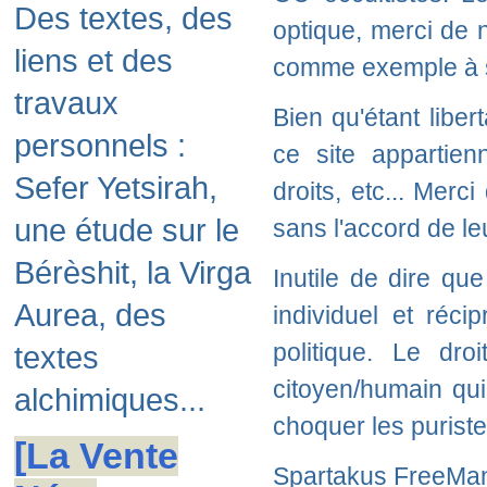
Des textes, des
optique, merci de n
liens et des
comme exemple à s
travaux
Bien qu'étant liber
personnels :
ce site appartien
Sefer Yetsirah,
droits, etc... Merc
une étude sur le
sans l'accord de le
Bérèshit, la Virga
Inutile de dire qu
Aurea, des
individuel et réci
politique. Le dro
textes
citoyen/humain qui
alchimiques...
choquer les puriste
[La Vente
Spartakus FreeMan