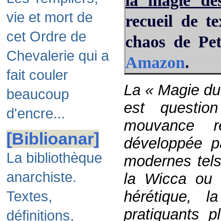
la magie de
vie et mort de
recueil de t
cet Ordre de
chaos de Pet
Chevalerie qui a
Amazon
.
fait couler
La « Magie du
beaucoup
est questio
d'encre...
mouvance r
[Biblioanar]
développée p
La bibliothèque
modernes tels
anarchiste.
la Wicca ou 
hérétique, 
Textes,
pratiquants pl
définitions,