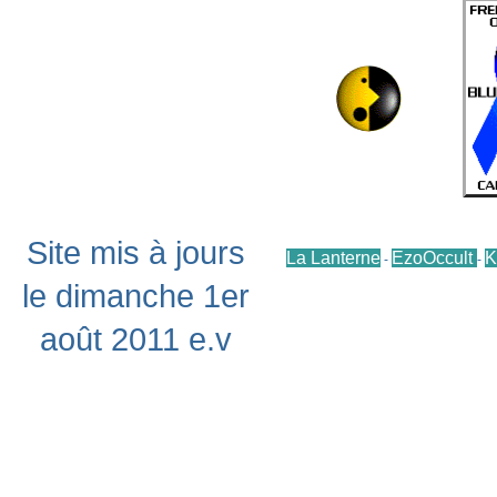
Site mis à jours
La Lanterne
EzoOccult
K
-
-
le dimanche 1er
août 2011 e.v