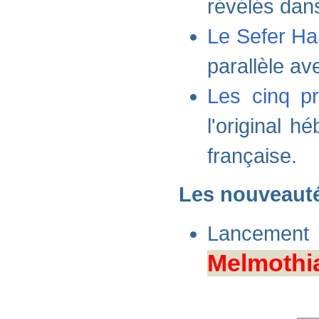
révélés dans
Le Sefer H
parallèle av
Les cinq p
l'original h
française.
Les nouveauté
Lancemen
Melmothi