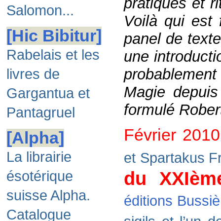
pratiques et r
Salomon...
Voilà qui est 
[Hic Bibitur]
panel de texte
Rabelais et les
une introducti
probablement 
livres de
Magie depuis 
Gargantua et
formulé Rober
Pantagruel
Février 2010
[Alpha]
La librairie
et Spartakus 
du XXIème
ésotérique
suisse Alpha.
éditions Bussiè
Catalogue