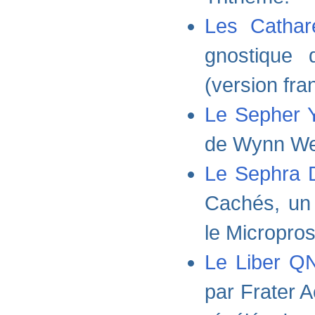
Les Cathar
gnostique
(version fra
Le Sepher Y
de Wynn Wes
Le Sephra 
Cachés, un 
le Micropro
Le Liber Q
par Frater A