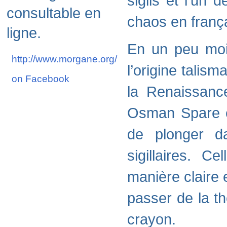
sigils et l’un 
consultable en
chaos en frança
ligne.
En un peu moi
http://www.morgane.org/
l’origine talis
on Facebook
la Renaissance
Osman Spare e
de plonger da
sigillaires. C
manière claire 
passer de la t
crayon.