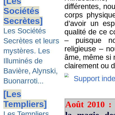
[Les
différentes, n
Sociétés
corps physiqu
Secrètes]
d’avoir un esp
Les Sociétés
qualité de ce c
– puisque no
Secrètes et leurs
religieuse – n
mystères. Les
âme, même si n
Illuminés de
clairement ou d
Bavière, Alynski,
Buonarroti...
[Les
Templiers]
Août 2010 
Les Templiers,