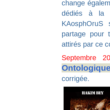
change égaleme
dédiés à la
KAosphOruS s
partage pour t
attirés par ce
Septembre 2
Ontologiqu
corrigée.