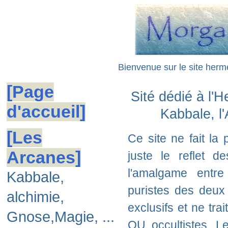
Bienvenue sur le site hermé
[Page
Sité dédié à l'
d'accueil]
Kabbale, l'
[Les
Ce site ne fait la
Arcanes]
juste le reflet de
l'amalgame entre
Kabbale,
puristes des deux 
alchimie,
exclusifs et ne tr
Gnose,Magie, ...
OU occultistes. L